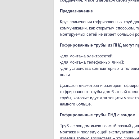
соединения, и все благодаря своей униве
Предназначение
Круг применения гофрированных труб до
коммуникаций, как открытым способом, т
монтируемых сетей не играет большой ро
Гофрированные трубы из ПНД могут п
-для монтажа электросетей;
-для монтажа телефонных линий;
-для устройства компьютерных и телеви
вольт.
Диапазон диаметров и размеров гофриров
гофрированные трубы для бытовой электр
трубы, которые идут для защиты магистр
намного больше.
Гофрированные трубы ПНД с зондом
Трубы с зондом имеют самый разный диам
монтаже и последующей эксплуатации, и
изделия только возрастает – это прочны