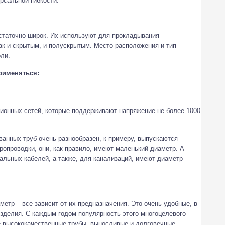
рсальной гибкости.
статочно широк. Их используют для прокладывания
ак и скрытым, и полускрытым. Место расположения и тип
ли.
рименяться:
зионных сетей, которые поддерживают напряжение не более 1000
анных труб очень разнообразен, к примеру, выпускаются
опроводки, они, как правило, имеют маленький диаметр. А
альных кабелей, а также, для канализаций, имеют диаметр
етр – все зависит от их предназначения. Это очень удобные, в
зделия. С каждым годом популярность этого многоцелевого
е высококачественные трубы, выносливые и долговечные.