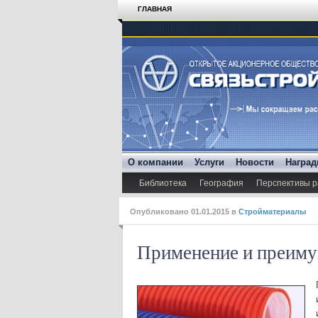
ГЛАВНАЯ
О компании
Услуги
Новости
Награ
Библиотека
География
Перспективы р
Опубликовано
01.01.2015
в
Стройматериалы
Применение и преим