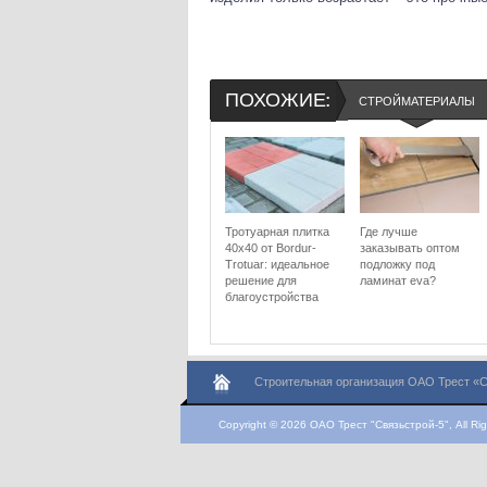
ПОХОЖИЕ:
СТРОЙМАТЕРИАЛЫ
Тротуарная плитка
Где лучше
40х40 от Bordur-
заказывать оптом
Trotuar: идеальное
подложку под
решение для
ламинат eva?
благоустройства
Строительная организация ОАО Трест «С
Copyright © 2026 ОАО Трест "Связьстрой-5", All Rig