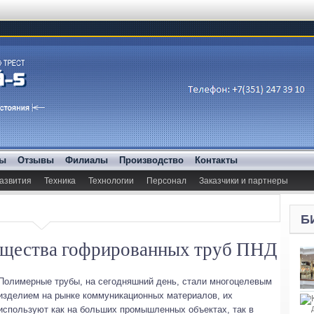
ды
Отзывы
Филиалы
Производство
Контакты
азвития
Техника
Технологии
Персонал
Заказчики и партнеры
Б
ущества гофрированных труб ПНД
Полимерные трубы, на сегодняшний день, стали многоцелевым
изделием на рынке коммуникационных материалов, их
используют как на больших промышленных объектах, так в