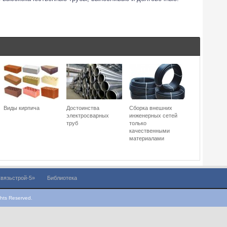
Виды кирпича
Достоинства
Сборка внешних
электросварных
инженерных сетей
труб
только
качественными
материалами
вязьстрой-5»
Библиотека
hts Reserved.