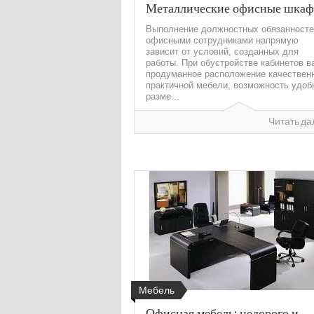
Металлические офисные шка
Выполнение должностных обязанносте
офисными сотрудниками напрямую
зависит от условий, созданных для
работы. При обустройстве кабинетов в
продуманное расположение качествен
практичной мебели, возможность удоб
разме...
Читать да
Мебель
Офисная мебель: недорого и