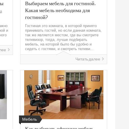
фы
Выбираем мебель для гостиной.
Какая мебель необходима для
й
гостиной?
ажно
Гостиная это комната, в которой принято
ной и
принимать гостей, но если данная комната,
ного
так же является местом, где вы смотрите
телевизор, тогда, лучше подбирать
мебель, на которой было бы удобно и
сидеть с гостями, и смотреть телеви...
лее
Читать далее
Мебель
Как выбирать офисную мебель