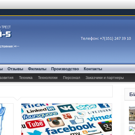
ды
Отзывы
Филиалы
Производство
Контакты
азвития
Техника
Технологии
Персонал
Заказчики и партнеры
Б