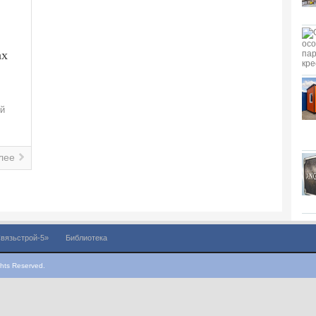
ах
ей
лее
вязьстрой-5»
Библиотека
hts Reserved.