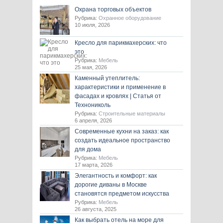
Охрана торговых объектов
Рубрика:
Охранное оборудование
10 июля, 2026
Кресло для парикмахерских: что
это
Рубрика:
Мебель
25 мая, 2026
Каменный утеплитель:
характеристики и применение в
фасадах и кровлях | Статья от
Технониколь
Рубрика:
Строительные материалы
6 апреля, 2026
Современные кухни на заказ: как
создать идеальное пространство
для дома
Рубрика:
Мебель
17 марта, 2026
Элегантность и комфорт: как
дорогие диваны в Москве
становятся предметом искусства
Рубрика:
Мебель
26 августа, 2025
Как выбрать отель на море для