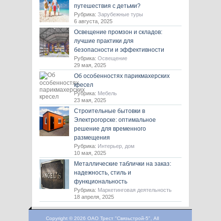
путешествия с детьми?
Рубрика:
Зарубежные туры
6 августа, 2025
Освещение промзон и складов:
лучшие практики для
безопасности и эффективности
Рубрика:
Освещение
29 мая, 2025
Об особенностях парикмахерских
кресел
Рубрика:
Мебель
23 мая, 2025
Строительные бытовки в
Электрогорске: оптимальное
решение для временного
размещения
Рубрика:
Интерьер, дом
10 мая, 2025
Металлические таблички на заказ:
надежность, стиль и
функциональность
Рубрика:
Маркетинговая деятельность
18 апреля, 2025
Copyright © 2026 ОАО Трест "Связьстрой-5", All