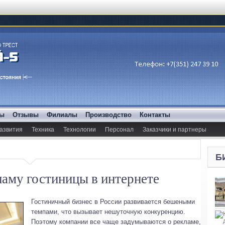
ды
Отзывы
Филиалы
Производство
Контакты
азвития
Техника
Технологии
Персонал
Заказчики и партнеры
Б
ламу гостиницы в интернете
Гостиничный бизнес в России развивается бешеными
темпами, что вызывает нешуточную конкуренцию.
Поэтому компании все чаще задумываются о рекламе,