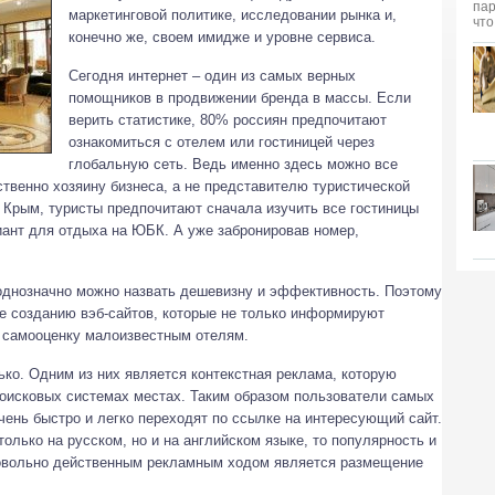
маркетинговой политике, исследовании рынка и,
конечно же, своем имидже и уровне сервиса.
Сегодня интернет – один из самых верных
помощников в продвижении бренда в массы. Если
верить статистике, 80% россиян предпочитают
ознакомиться с отелем или гостиницей через
глобальную сеть. Ведь именно здесь можно все
твенно хозяину бизнеса, а не представителю туристической
в Крым, туристы предпочитают сначала изучить все гостиницы
иант для отдыха на ЮБК. А уже забронировав номер,
однозначно можно назвать дешевизну и эффективность. Поэтому
е созданию вэб-сайтов, которые не только информируют
т самооценку малоизвестным отелям.
ко. Одним из них является контекстная реклама, которую
оисковых системах местах. Таким образом пользователи самых
чень быстро и легко переходят по ссылке на интересующий сайт.
олько на русском, но и на английском языке, то популярность и
Довольно действенным рекламным ходом является размещение