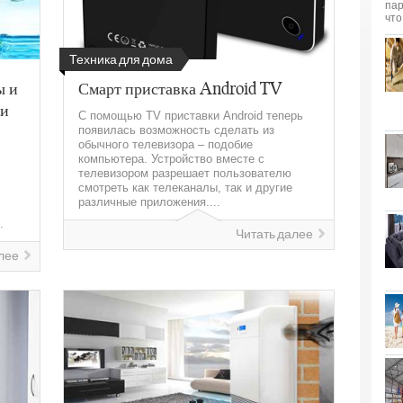
Техника для дома
ы и
Смарт приставка Android TV
ии
С помощью TV приставки Android теперь
появилась возможность сделать из
обычного телевизора – подобие
компьютера. Устройство вместе с
телевизором разрешает пользователю
смотреть как телеканалы, так и другие
различные приложения....
.
Читать далее
лее