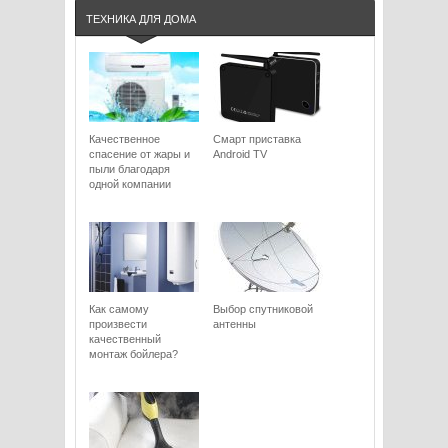
ТЕХНИКА ДЛЯ ДОМА
Качественное
Смарт приставка
спасение от жары и
Android TV
пыли благодаря
одной компании
Как самому
Выбор спутниковой
произвести
антенны
качественный
монтаж бойлера?