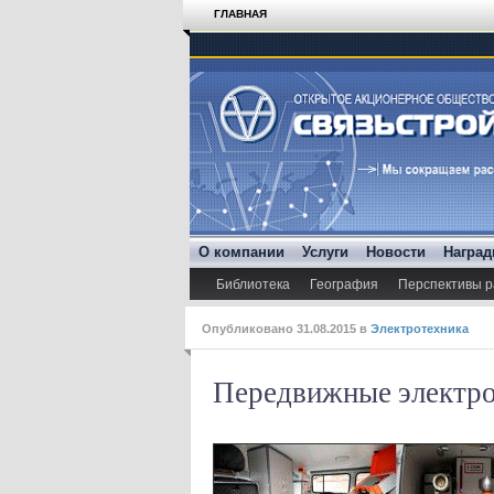
ГЛАВНАЯ
О компании
Услуги
Новости
Награ
Библиотека
География
Перспективы р
Опубликовано
31.08.2015
в
Электротехника
Передвижные электро