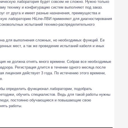
ническую лаборатория будет совсем не сложно. Нужно только
аму технику и конфигурацию систем выполняют под заказ.
уг от друга и имеет разные назначения, преимущества и
ескую лабораторию HiLine-ЛВИ применяют для диагностирования
соковольтных испытаний технико-распределительного
ена для выполнения сложных, но необходимых функций. Ее
енных мест, а так же проведение испытаний кабеля и иных
ция не должна отнять много времени. Собрав все необходимые
надзора. Регистрация длится в течении одного месяца после
я лицензия действует 3 года. По истечению этого времени,
ю.
обы определить функционал лаборатории, подобрать
методики, обучить специалистов. Ведь для такой работы нужны
 люди, постоянно обучающиеся и повышающие свою
нять работы.