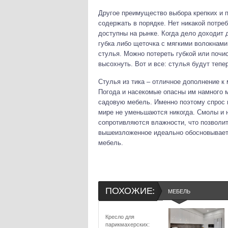
Другое преимущество выбора крепких и пр
содержать в порядке. Нет никакой потре
доступны на рынке. Когда дело доходит д
губка либо щеточка с мягкими волокнами
стулья. Можно потереть губкой или почи
высохнуть. Вот и все: стулья будут теп
Стулья из тика – отличное дополнение к 
Погода и насекомые опасны им намного м
садовую мебель. Именно поэтому спрос и
мире не уменьшаются никогда. Смолы и 
сопротивляются влажности, что позволит
вышеизложенное идеально обосновывает 
мебель.
ПОХОЖИЕ:
МЕБЕЛЬ
Кресло для
парикмахерских: