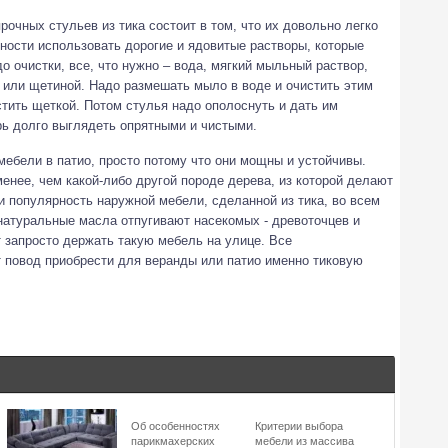
очных стульев из тика состоит в том, что их довольно легко
бности использовать дорогие и ядовитые растворы, которые
о очистки, все, что нужно – вода, мягкий мыльный раствор,
 или щетиной. Надо размешать мыло в воде и очистить этим
стить щеткой. Потом стулья надо ополоснуть и дать им
ерь долго выглядеть опрятными и чистыми.
мебели в патио, просто потому что они мощны и устойчивы.
енее, чем какой-либо другой породе дерева, из которой делают
 популярность наружной мебели, сделанной из тика, во всем
натуральные масла отпугивают насекомых - древоточцев и
 запросто держать такую мебель на улице. Все
повод приобрести для веранды или патио именно тиковую
Об особенностях
Критерии выбора
парикмахерских
мебели из массива