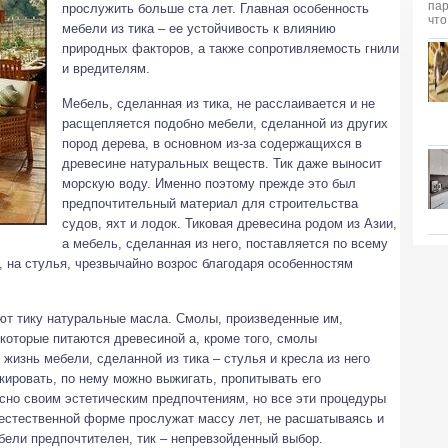
прослужить больше ста лет. Главная особенность
мебели из тика – ее устойчивость к влиянию
природных факторов, а также сопротивляемость гнили
и вредителям.
Мебель, сделанная из тика, не расслаивается и не
расщепляется подобно мебели, сделанной из других
пород дерева, в основном из-за содержащихся в
древесине натуральных веществ. Тик даже выносит
морскую воду. Именно поэтому прежде это был
предпочтительный материал для строительства
судов, яхт и лодок. Тиковая древесина родом из Азии,
а мебель, сделанная из него, поставляется по всему
, на стулья, чрезвычайно возрос благодаря особенностям
ют тику натуральные масла. Смолы, произведенные им,
 которые питаются древесиной а, кроме того, смолы
жизнь мебели, сделанной из тика – стулья и кресла из него
кировать, по нему можно выжигать, пропитывать его
сно своим эстетическим предпочтениям, но все эти процедуры
о естественной форме прослужат массу лет, не расшатываясь и
бели предпочтителен, тик – непревзойденный выбор.