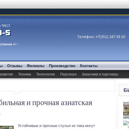
ды
Отзывы
Филиалы
Производство
Контакты
азвития
Техника
Технологии
Персонал
Заказчики и партнеры
Б
бильная и прочная азиатская
а
Устойчивые и прочные стулья из тика могут