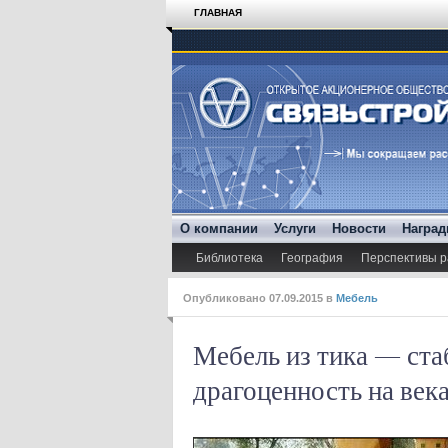
ГЛАВНАЯ
О компании
Услуги
Новости
Награ
Библиотека
География
Перспективы р
Опубликовано
07.09.2015
в
Мебель
Мебель из тика — ста
драгоценность на век