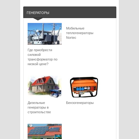
ГЕНЕРАТОРЫ
Мобильные
теплогенераторы
Nortec
Где приобрести
силовой
трансформатор по
низкой цене?
Дизельные
Бензогенераторы
генераторы в
строительстве