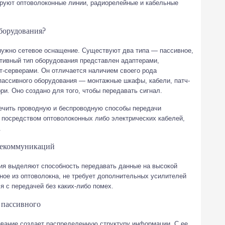
руют оптоволоконные линии, радиорелейные и кабельные
борудования?
 нужно сетевое оснащение. Существуют два типа — пассивное,
ктивный тип оборудования представлен адаптерами,
т-серверами. Он отличается наличием своего рода
пассивного оборудования — монтажные шкафы, кабели, патч-
ори. Оно создано для того, чтобы передавать сигнал.
ечить проводную и беспроводную способы передачи
 посредством оптоволоконных либо электрических кабелей,
.
лекоммуникаций
ия выделяют способность передавать данные на высокой
ное из оптоволокна, не требует дополнительных усилителей
я с передачей без каких-либо помех.
 пассивного
вание создает распределенную структуру информации. С ее