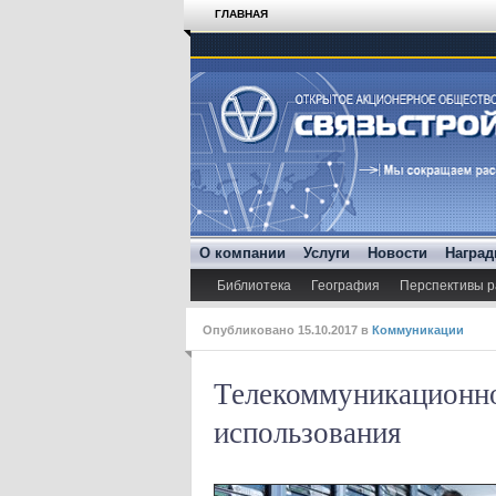
ГЛАВНАЯ
О компании
Услуги
Новости
Награ
Библиотека
География
Перспективы р
Опубликовано
15.10.2017
в
Коммуникации
Телекоммуникационно
использования