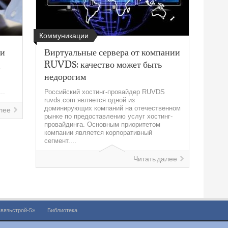
Коммуникации
зи
Виртуальные сервера от компании
RUVDS: качество может быть
ь
недорогим
..
Российский хостинг-провайдер RUVDS
ruvds.com является одной из
доминирующих компаний на отечественном
лее
рынке по предоставлению услуг хостинг-
провайдинга. Основным приоритетом
компании является корпоративный
сегмент....
Читать далее
вязьстрой-5»
Библиотека