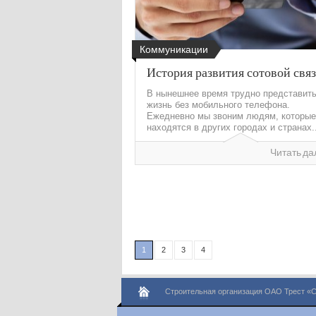
Коммуникации
История развития сотовой свя
В нынешнее время трудно представит
жизнь без мобильного телефона.
Ежедневно мы звоним людям, которые
находятся в других городах и странах..
Читать да
1
2
3
4
Строительная организация ОАО Трест «С