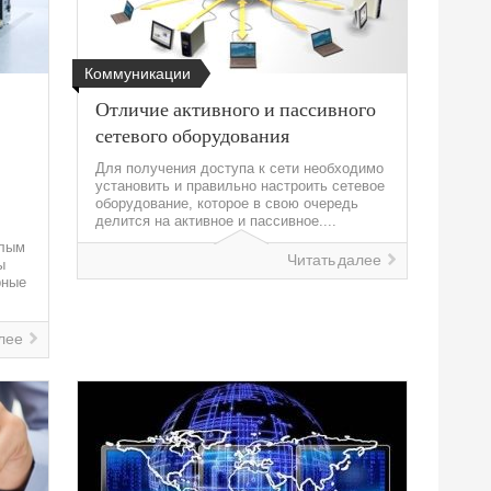
Коммуникации
Отличие активного и пассивного
сетевого оборудования
Для получения доступа к сети необходимо
установить и правильно настроить сетевое
оборудование, которое в свою очередь
делится на активное и пассивное....
алым
Читать далее
ы
рные
лее