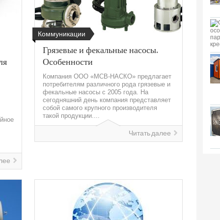
Коммуникации
Грязевые и фекальные насосы.
ля
Особенности
Компания ООО «МСВ-НАСКО» предлагает
потребителям различного рода грязевые и
фекальные насосы с 2005 года. На
сегодняшний день компания представляет
собой самого крупного производителя
такой продукции....
йное
Читать далее
лее