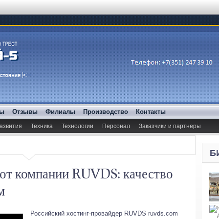
ды
Отзывы
Филиалы
Производство
Контакты
азвития
Техника
Технологии
Персонал
Заказчики и партнеры
Б
 от компании RUVDS: качество
м
Российский хостинг-провайдер RUVDS ruvds.com