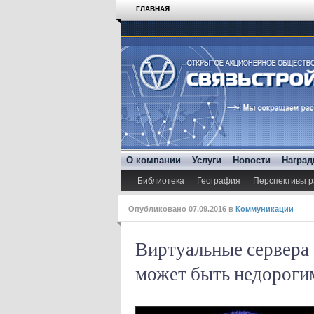
ГЛАВНАЯ
О компании
Услуги
Новости
Награ
Библиотека
География
Перспективы р
Опубликовано
07.09.2016
в
Коммуникации
Виртуальные сервера
может быть недороги