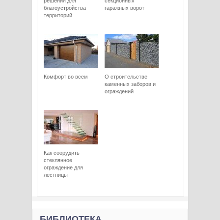
решения для
секционных
благоустройства
гаражных ворот
территорий
Комфорт во всем
О строительстве
каменных заборов и
ограждений
Как соорудить
стеклянное
ограждение для
лестницы
БИБЛИОТЕКА