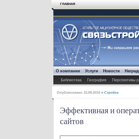
ГЛАВНАЯ
О компании
Услуги
Новости
Награ
Библиотека
География
Перспективы р
Опубликовано
15.09.2016
в
Стройка
Эффективная и опера
сайтов