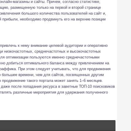
нлайн-магазины и сайты. Причем, согласно статистике,
цию, размещенную только на первой и второй странице
привлечения большого количества пользователей на сайт и,
 прибыли, необходимо продвинуть его на верхние позиции
привлечь к нему внимание целевой аудитории и оперативно
и низкочастотных, среднечастотных и высокочастотных
для оптимизации пользуются именно среднечастотными
жно добиться оптимального баланса между привлечением на
траффика. При этом следует учитывать, что для продвижения
о большее времени, чем для сайтов, посвященных другим
 продвижение такого портала может занять 1–6 месяцев.
 даже после попадания ресурса в заветные ТОП-10 поисковиков
ствлять различные мероприятия для удержания полученного