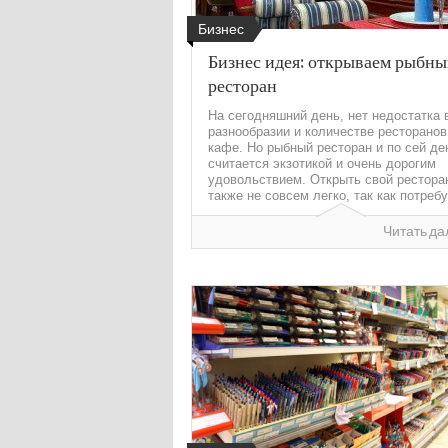
Бизнес
Бизнес идея: открываем рыбн
ресторан
На сегодняшний день, нет недостатка 
разнообразии и количестве ресторанов
кафе. Но рыбный ресторан и по сей де
считается экзотикой и очень дорогим
удовольствием. Открыть свой рестора
также не совсем легко, так как потребу.
Читать да