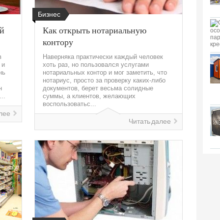
Бизнес
ый
Как открыть нотариальную
контору
в
Наверняка практически каждый человек
 и
хоть раз, но пользовался услугами
нь
нотариальных контор и мог заметить, что
нотариус, просто за проверку каких-либо
н
документов, берет весьма солидные
..
суммы, а клиентов, желающих
воспользоватьс...
лее
Читать далее