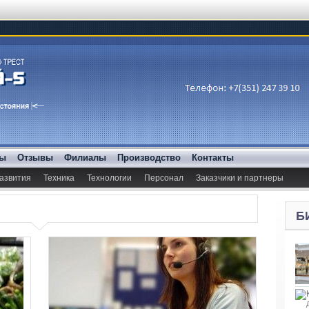
ды
Отзывы
Филиалы
Производство
Контакты
азвития
Техника
Технологии
Персонал
Заказчики и партнеры
Б