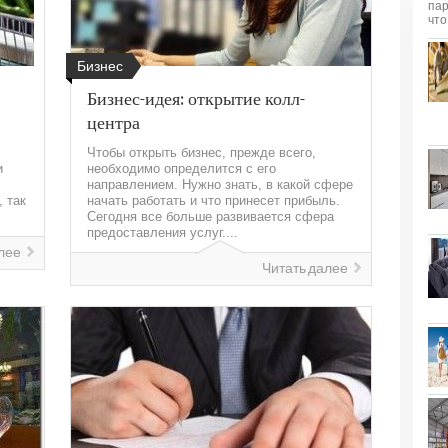
Бизнес
Бизнес-идея: открытие колл-
центра
Чтобы открыть бизнес, прежде всего,
и
необходимо определится с его
направлением. Нужно знать, в какой сфере
, так
начать работать и что принесет прибыль.
Сегодня все больше развивается сфера
предоставления услуг....
лее
Читать далее